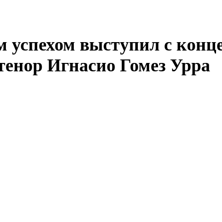
м успехом выступил с конц
тенор Игнасио Гомез Урра