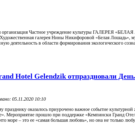
я организация Частное учреждение культуры ГАЛЕРЕЯ «БЕЛАЯ 
ак Художественная галерея Нины Никифоровой «Белая Лошадь», м
ую деятельность в области формирования экологического сознан
and Hotel Gelendzik отпраздновали Ден
но: 05.11.2020 10:10
му празднику оказалось приурочено важное событие культурной 
». Мероприятие прошло при поддержке «Кемпински Гранд Отель
то море – это ее «самая большая любовь», но она не только любу