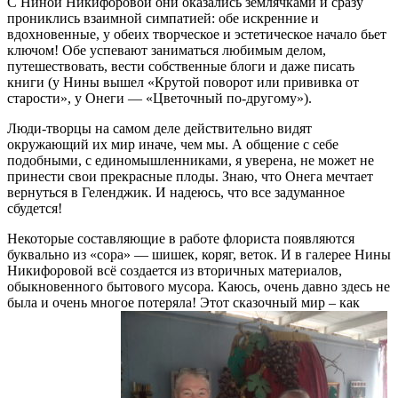
С Ниной Никифоровой они оказались землячками и сразу
прониклись взаимной симпатией: обе искренние и
вдохновенные, у обеих творческое и эстетическое начало бьет
ключом! Обе успевают заниматься любимым делом,
путешествовать, вести собственные блоги и даже писать
книги (у Нины вышел «Крутой поворот или прививка от
старости», у Онеги — «Цветочный по-другому»).
Люди-творцы на самом деле действительно видят
окружающий их мир иначе, чем мы. А общение с себе
подобными, с единомышленниками, я уверена, не может не
принести свои прекрасные плоды. Знаю, что Онега мечтает
вернуться в Геленджик. И надеюсь, что все задуманное
сбудется!
Некоторые составляющие в работе флориста появляются
буквально из «сора» — шишек, коряг, веток. И в галерее Нины
Никифоровой всё создается из вторичных материалов,
обыкновенного бытового мусора. Каюсь, очень давно здесь не
была и очень многое потеряла! Этот сказочный мир – как