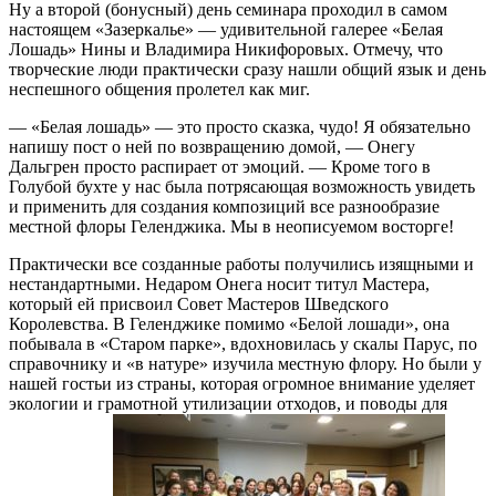
Ну а второй (бонусный) день семинара проходил в самом
настоящем «Зазеркалье» — удивительной галерее «Белая
Лошадь» Нины и Владимира Никифоровых. Отмечу, что
творческие люди практически сразу нашли общий язык и день
неспешного общения пролетел как миг.
— «Белая лошадь» — это просто сказка, чудо! Я обязательно
напишу пост о ней по возвращению домой, — Онегу
Дальгрен просто распирает от эмоций. — Кроме того в
Голубой бухте у нас была потрясающая возможность увидеть
и применить для создания композиций все разнообразие
местной флоры Геленджика. Мы в неописуемом восторге!
Практически все созданные работы получились изящными и
нестандартными. Недаром Онега носит титул Мастера,
который ей присвоил Совет Мастеров Шведского
Королевства. В Геленджике помимо «Белой лошади», она
побывала в «Старом парке», вдохновилась у скалы Парус, по
справочнику и «в натуре» изучила местную флору. Но были у
нашей гостьи из страны, которая огромное внимание уделяет
экологии и грамотной утилизации отходов, и поводы для