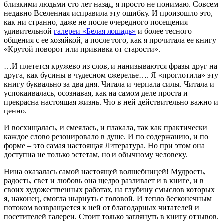
близкими людьми сто лет назад, я просто не понимаю. Совсем
недавно Вселенная исправила эту ошибку. И произошло это,
как ни странно, даже не после очередного посещения
удивительной
галереи «Белая лошадь»
и более тесного
общения с ее хозяйкой, а после того, как я прочитала ее книгу
«Крутой поворот или прививка от старости».
…И плетется кружево из слов, и нанизываются фразы друг на
друга, как бусины в чудесном ожерелье…. Я «проглотила» эту
книгу буквально за два дня. Читала и черпала силы. Читала и
успокаивалась, осознавая, как на самом деле проста и
прекрасна настоящая жизнь. Что в ней действительно важно и
ценно.
И восхищалась, и смеялась, и плакала, так как практически
каждое слово резонировало в душе. И по содержанию, и по
форме – это самая настоящая Литература. Но при этом она
доступна не только эстетам, но и обычному человеку.
Нина оказалась самой настоящей волшебницей! Мудрость,
радость, свет и любовь она щедро разливает и в книге, и в
своих художественных работах, на глубину смыслов которых
я, наконец, смогла нырнуть с головой. И тепло бесконечным
потоком возвращается к ней от благодарных читателей и
посетителей галереи. Стоит только заглянуть в книгу отзывов.