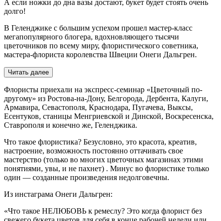
А если ножки до дна вазы достают, букет будет стоять очень
долго!
В Геленджике с большим успехом прошел мастер-класс
мегапопулярного блогера, вдохновляющего тысячи
цветочников по всему миру, флористического советника,
мастера-флориста королевства Швеции Онеги Дальгрен.
Читать далее
Флористы приехали на экспресс-семинар «Цветочный по-
другому» из Ростова-на-Дону, Белгорода, Дербента, Калуги,
Армавира, Севастополя, Краснодара, Пугачева, Выксы,
Есентуков, станицы Менгриевской и Динской, Воскресенска,
Ставрополя и конечно же, Геленджика.
Что такое флористика? Безусловно, это красота, креатив,
настроение, возможность постоянно оттачивать свое
мастерство (только во многих цветочных магазинах этими
понятиями, увы, и не пахнет) . Минус во флористике только
один — созданные произведения недолговечны.
Из инстаграма Онеги Дальгрен:
«Что такое НЕЛЮБОВЬ к ремеслу? Это когда флорист без
свежего букета цветов для себя в конце рабочей недели или