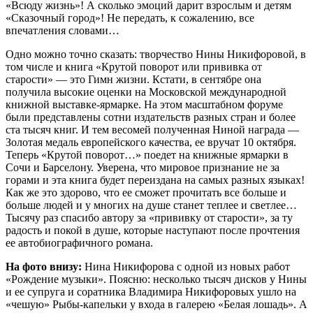
«Всюду жизнь»! А сколько эмоций дарит взрослым и детям
«Сказочный город»! Не передать, к сожалению, все
впечатления словами…
Одно можно точно сказать: творчество Нины Никифоровой, в
том числе и книга «Крутой поворот или прививка от
старости» — это Гимн жизни. Кстати, в сентябре она
получила высокие оценки на Московской международной
книжной выставке-ярмарке. На этом масштабном форуме
были представлены сотни издательств разных стран и более
ста тысяч книг. И тем весомей полученная Ниной награда —
Золотая медаль европейского качества, ее вручат 10 октября.
Теперь «Крутой поворот…» поедет на книжные ярмарки в
Сочи и Барселону. Уверена, что мировое признание не за
горами и эта книга будет переиздана на самых разных языках!
Как же это здорово, что ее сможет прочитать все больше и
больше людей и у многих на душе станет теплее и светлее…
Тысячу раз спасибо автору за «прививку от старости», за ту
радость и покой в душе, которые наступают после прочтения
ее автобиографичного романа.
На фото внизу:
Нина Никифорова с одной из новых работ
«Рождение музыки». Поясню: несколько тысяч дисков у Нины
и ее супруга и соратника Владимира Никифоровых ушло на
«чешую» Рыбы-капельки у входа в галерею «Белая лошадь». А