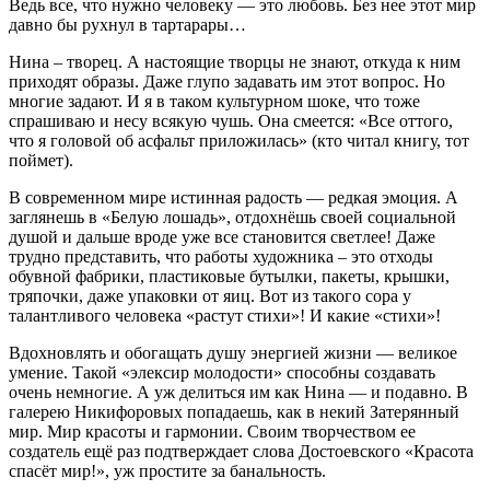
Ведь все, что нужно человеку — это любовь. Без нее этот мир
давно бы рухнул в тартарары…
Нина – творец. А настоящие творцы не знают, откуда к ним
приходят образы. Даже глупо задавать им этот вопрос. Но
многие задают. И я в таком культурном шоке, что тоже
спрашиваю и несу всякую чушь. Она смеется: «Все оттого,
что я головой об асфальт приложилась» (кто читал книгу, тот
поймет).
В современном мире истинная радость — редкая эмоция. А
заглянешь в «Белую лошадь», отдохнёшь своей социальной
душой и дальше вроде уже все становится светлее! Даже
трудно представить, что работы художника – это отходы
обувной фабрики, пластиковые бутылки, пакеты, крышки,
тряпочки, даже упаковки от яиц. Вот из такого сора у
талантливого человека «растут стихи»! И какие «стихи»!
Вдохновлять и обогащать душу энергией жизни — великое
умение. Такой «элексир молодости» способны создавать
очень немногие. А уж делиться им как Нина — и подавно. В
галерею Никифоровых попадаешь, как в некий Затерянный
мир. Мир красоты и гармонии. Своим творчеством ее
создатель ещё раз подтверждает слова Достоевского «Красота
спасёт мир!», уж простите за банальность.