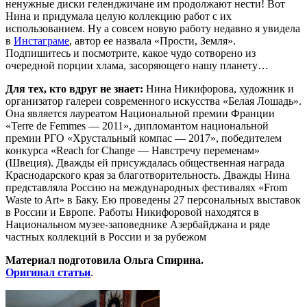
ненужные диски геленджичане им продолжают нести! Вот
Нина и придумала целую коллекцию работ с их
использованием. Ну а совсем новую работу недавно я увидела
в
Инстаграме
, автор ее назвала «Прости, Земля».
Подпишитесь и посмотрите, какое чудо сотворено из
очередной порции хлама, засоряющего нашу планету…
Для тех, кто вдруг не знает:
Нина Никифорова, художник и
организатор галереи современного искусства «Белая Лошадь».
Она является лауреатом Национальной премии Франции
«Terre de Femmes — 2011», дипломантом национальной
премии РГО «Хрустальный компас — 2017», победителем
конкурса «Reach for Change — Навстречу переменам»
(Швеция). Дважды ей присуждалась общественная награда
Краснодарского края за благотворительность. Дважды Нина
представляла Россию на международных фестивалях «From
Waste to Art» в Баку. Ею проведены 27 персональных выставок
в России и Европе. Работы Никифоровой находятся в
Национальном музее-заповеднике Азербайджана и ряде
частных коллекций в России и за рубежом
Материал подготовила Ольга Спирина.
Оригинал статьи
.