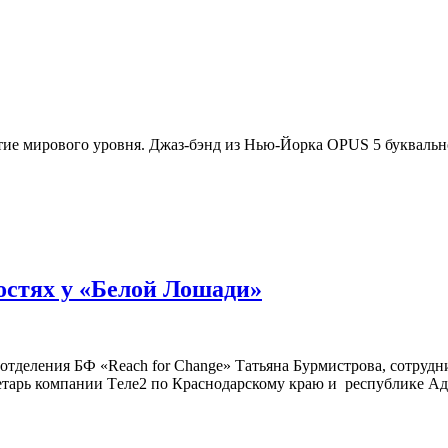
бытие мирового уровня. Джаз-бэнд из Нью-Йорка OPUS 5 букваль
гостях у «Белой Лошади»
 отделения БФ «Reach for Change» Татьяна Бурмистрова, сотруд
тарь компании Tеле2 по Краснодарскому краю и республике Ады