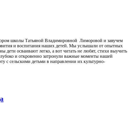
ектором школы Татьяной Владимировной Лиморовой и завучем
азвития и воспитания наших детей. Мы услышали от опытных
ны дети осваивают легко, а вот читать не любят, стихи выучить
 глубоко и откровенно затронули важные моменты нашей
ту с сельскими детьми в направлении их культурно-
да