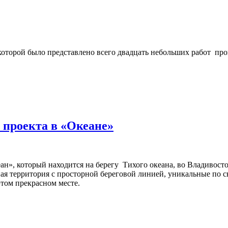
оторой было представлено всего двадцать небольших работ прошл
 проекта в «Океане»
н», который находится на берегу Тихого океана, во Владивост
я территория с просторной береговой линией, уникальные по св
этом прекрасном месте.