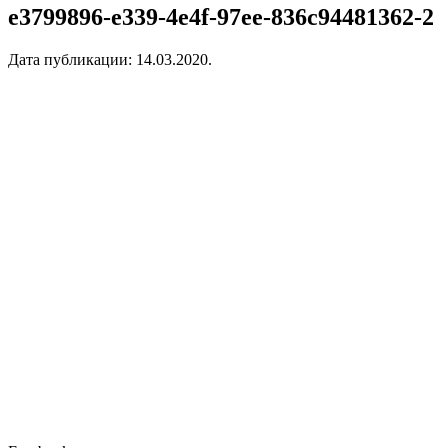
e3799896-e339-4e4f-97ee-836c94481362-2
Дата публикации:
14.03.2020
.