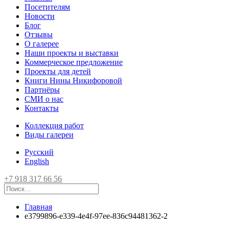
Посетителям
Новости
Блог
Отзывы
О галерее
Наши проекты и выставки
Коммерческое предложение
Проекты для детей
Книги Нины Никифоровой
Партнёры
СМИ о нас
Контакты
Коллекция работ
Виды галереи
Русский
English
+7 918 317 66 56
Главная
e3799896-e339-4e4f-97ee-836c94481362-2