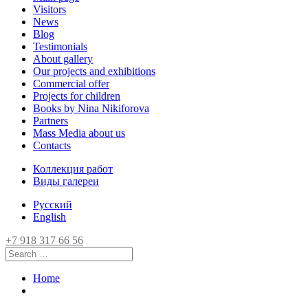
Visitors
News
Blog
Testimonials
About gallery
Our projects and exhibitions
Commercial offer
Projects for children
Books by Nina Nikiforova
Partners
Mass Media about us
Contacts
Коллекция работ
Виды галереи
Русский
English
+7 918 317 66 56
Home