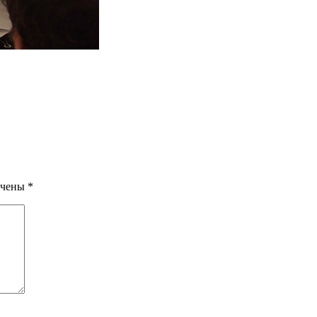
мечены
*