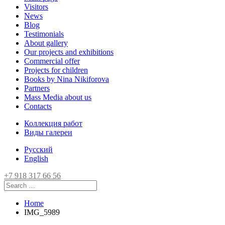
Visitors
News
Blog
Testimonials
About gallery
Our projects and exhibitions
Commercial offer
Projects for children
Books by Nina Nikiforova
Partners
Mass Media about us
Contacts
Коллекция работ
Виды галереи
Русский
English
+7 918 317 66 56
Home
IMG_5989