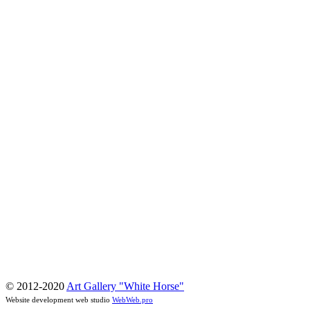
© 2012-2020
Art Gallery "White Horse"
Website development web studio
WebWeb.pro