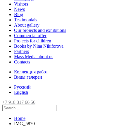
Visitors
News
Blog
Testimonials
About gallery
Our projects and exhibitions
Commercial offer
Projects for children
Books by Nina Nikiforova
Partners
Mass Media about us
Contacts
Коллекция работ
Виды галереи
Русский
English
+7 918 317 66 56
Home
IMG_5870