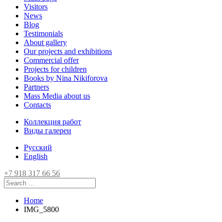
Visitors
News
Blog
Testimonials
About gallery
Our projects and exhibitions
Commercial offer
Projects for children
Books by Nina Nikiforova
Partners
Mass Media about us
Contacts
Коллекция работ
Виды галереи
Русский
English
+7 918 317 66 56
Home
IMG_5800