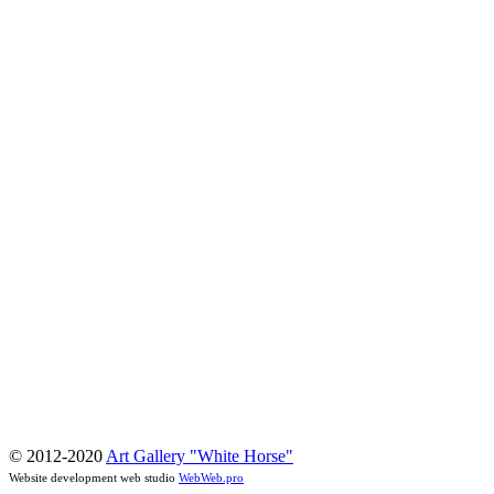
© 2012-2020
Art Gallery "White Horse"
Website development web studio
WebWeb.pro