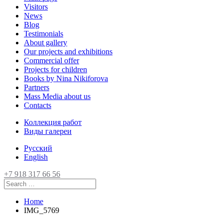
Visitors
News
Blog
Testimonials
About gallery
Our projects and exhibitions
Commercial offer
Projects for children
Books by Nina Nikiforova
Partners
Mass Media about us
Contacts
Коллекция работ
Виды галереи
Русский
English
+7 918 317 66 56
Home
IMG_5769