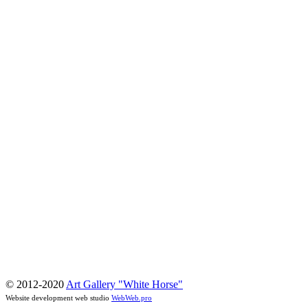
© 2012-2020
Art Gallery "White Horse"
Website development web studio
WebWeb.pro