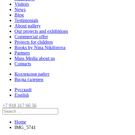
Visitors
News
Blog
Testimonials
About gallery
Our projects and exhibitions
Commercial offer
Projects for children
Books by Nina Nikiforova
Partners
Mass Media about us
Contacts
Коллекция работ
Виды галереи
Русский
English
+7 918 317 66 56
Home
IMG_5741