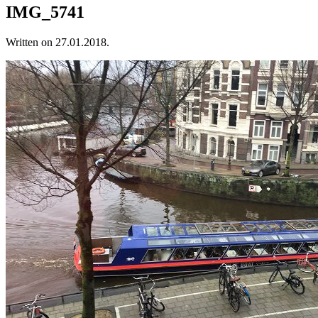
IMG_5741
Written on
27.01.2018
.