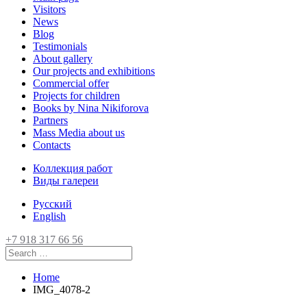
Visitors
News
Blog
Testimonials
About gallery
Our projects and exhibitions
Commercial offer
Projects for children
Books by Nina Nikiforova
Partners
Mass Media about us
Contacts
Коллекция работ
Виды галереи
Русский
English
+7 918 317 66 56
Home
IMG_4078-2