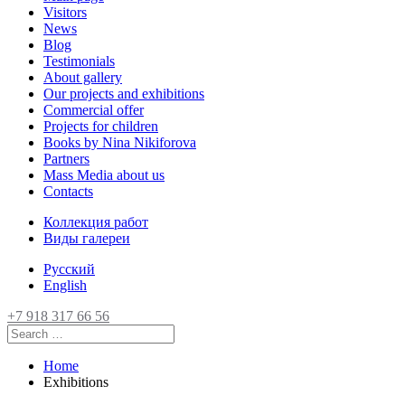
Visitors
News
Blog
Testimonials
About gallery
Our projects and exhibitions
Commercial offer
Projects for children
Books by Nina Nikiforova
Partners
Mass Media about us
Contacts
Коллекция работ
Виды галереи
Русский
English
+7 918 317 66 56
Home
Exhibitions