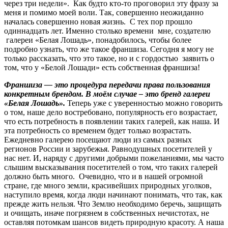
через три недели». Как будто кто-то проговорил эту фразу за
меня и помимо моей воли. Так, совершенно неожиданно
началась совершенно новая жизнь. С тех пор прошло
одиннадцать лет. Именно столько времени мне, создателю
галереи «Белая Лошадь», понадобилось, чтобы более
подробно узнать, что же такое франшиза. Сегодня я могу не
только рассказать, что это такое, но и с гордостью заявить о
том, что у «Белой Лошади» есть собственная франшиза!
Франшиза — это процедура передачи права пользования
конкретным брендом. В моём случае – это бренд галереи
«Белая Лошадь».
Теперь уже с уверенностью можно говорить
о том, наше дело востребовано, популярность его возрастает,
что есть потребность в появлении таких галерей, как наша. И
эта потребность со временем будет только возрастать.
Ежедневно галерею посещают люди из самых разных
регионов России и зарубежья. Равнодушных посетителей у
нас нет. И, наряду с другими добрыми пожеланиями, мы часто
слышим высказывания посетителей о том, что таких галерей
должно быть много. Очевидно, что и в нашей огромной
стране, где много земли, красивейших природных уголков,
наступило время, когда люди начинают понимать, что так, как
прежде жить нельзя. Что Землю необходимо беречь, защищать
и очищать, иначе погрязнем в собственных нечистотах, не
оставляя потомкам шансов видеть природную красоту. А наша