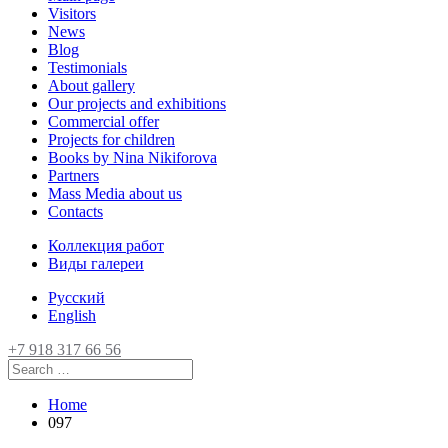
Visitors
News
Blog
Testimonials
About gallery
Our projects and exhibitions
Commercial offer
Projects for children
Books by Nina Nikiforova
Partners
Mass Media about us
Contacts
Коллекция работ
Виды галереи
Русский
English
+7 918 317 66 56
Home
097