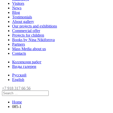
Visitors
News
Blog
Testimonials
About gallery
Our projects and exhibitions
Commercial offer
Projects for children
Books by Nina Nikiforova
Partners
Mass Media about us
Contacts
Коллекция работ
Виды галереи
Русский
English
+7 918 317 66 56
Home
085-1