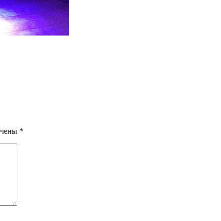
мечены
*