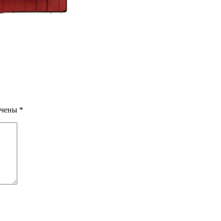
мечены
*