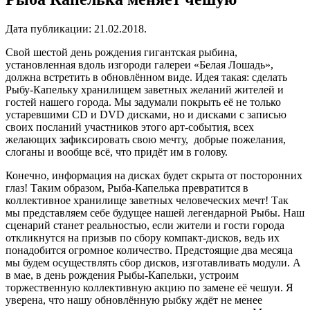
Дата публикации:
21.02.2018
.
Свой шестой день рождения гигантская рыбина,
установленная вдоль изгороди галереи «Белая Лошадь»,
должна встретить в обновлённом виде. Идея такая: сделать
Рыбу-Капельку хранилищем заветных желаний жителей и
гостей нашего города. Мы задумали покрыть её не только
устаревшими CD и DVD дисками, но и дисками с записью
своих посланий участников этого арт-события, всех
желающих зафиксировать свою мечту, добрые пожелания,
слоганы и вообще всё, что придёт им в голову.
Конечно, информация на дисках будет скрыта от посторонних
глаз! Таким образом, Рыба-Капелька превратится в
коллективное хранилище заветных человеческих мечт! Так
мы представляем себе будущее нашей легендарной Рыбы. Наш
сценарий станет реальностью, если жители и гости города
откликнутся на призыв по сбору компакт-дисков, ведь их
понадобится огромное количество. Предстоящие два месяца
мы будем осуществлять сбор дисков, изготавливать модули. А
в мае, в день рождения Рыбы-Капельки, устроим
торжественную коллективную акцию по замене её чешуи. Я
уверена, что нашу обновлённую рыбку ждёт не менее